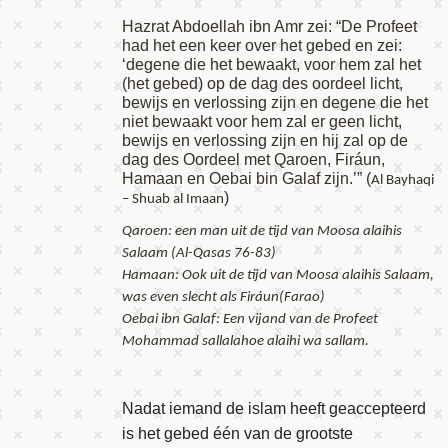
Hazrat Abdoellah ibn Amr zei: “De Profeet
had het een keer over het gebed en zei:
‘degene die het bewaakt, voor hem zal het
(het gebed) op de dag des oordeel licht,
bewijs en verlossing zijn en degene die het
niet bewaakt voor hem zal er geen licht,
bewijs en verlossing zijn en hij zal op de
dag des Oordeel met Qaroen, Firáun,
Hamaan en Oebai bin Galaf zijn.’” (
Al Bayhaqi
)
– Shuab al Imaan
Qaroen: een man uit de tijd van Moosa alaihis
Salaam (Al-Qasas 76-83)
Hamaan: Ook uit de tijd van Moosa alaihis Salaam,
was even slecht als Firáun(Farao)
Oebai ibn Galaf: Een vijand van de Profeet
Mohammad sallalahoe alaihi wa sallam.
Nadat iemand de islam heeft geaccepteerd
is het gebed één van de grootste