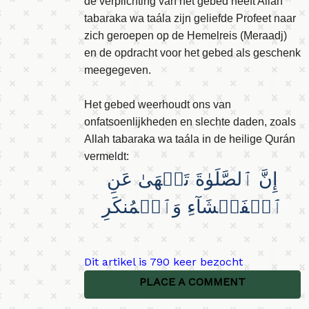
de verplichting van het gebed heeft Allah
tabaraka wa taála zijn geliefde Profeet naar
zich geroepen op de Hemelreis (Meraadj)
en de opdracht voor het gebed als geschenk
meegegeven.
Het gebed weerhoudt ons van
onfatsoenlijkheden en slechte daden, zoals
Allah tabaraka wa taála in de heilige Qurán
vermeldt:
إِنَّ ٱلصَّلَوٰةَ تَنۡهَىٰ عَنِ
Dit artikel is 790 keer bezocht
PLACE A COMMENT