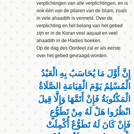
verplichtingen van alle verplichtingen, en is
ook één van de pilaren van de Islam, zoals
in vele ahaadith is vermeld. Over de
verplichting en het belang van het gebed
zijn er in de Koran veel aayaat en veel
ahaadith in de Hadies boeken.
Op de dag des Oordeel zal er als eerste
over het gebed gevraagd worden.
إِنَّ أَوَّلَ مَا يُحَاسَبُ بِهِ الْعَبْدُ
الْمُسْلِمُ يَوْمَ الْقِيَامَةِ الصَّلَاةُ
الْمَكْتُوبَةُ فَإِنْ أَتَمَّهَا وَإِلَّا قِيلَ
انْظُرُوا هَلْ لَهُ مِنْ تَطَوُّعٍ
فَإِنْ كَانَ لَهُ تَطَوُّعٌ أُكْمِلَتْ