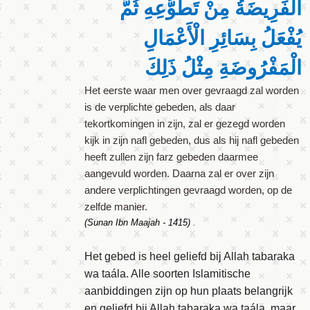
الْفَرِيضَةُ مِنْ تَطَوُّعِهِ ثُمَّ
يُفْعَلُ بِسَائِرِ الْأَعْمَالِ
الْمَفْرُوضَةِ مِثْلُ ذَلِكَ
Het eerste waar men over gevraagd zal worden
is de verplichte gebeden, als daar
tekortkomingen in zijn, zal er gezegd worden
kijk in zijn nafl gebeden, dus als hij nafl gebeden
heeft zullen zijn farz gebeden daarmee
aangevuld worden. Daarna zal er over zijn
andere verplichtingen gevraagd worden, op de
zelfde manier.
(Sunan Ibn Maajah - 1415)
.
Het gebed is heel geliefd bij Allah tabaraka
wa taála. Alle soorten Islamitische
aanbiddingen zijn op hun plaats belangrijk
en geliefd bij Allah tabaraka wa taála, maar