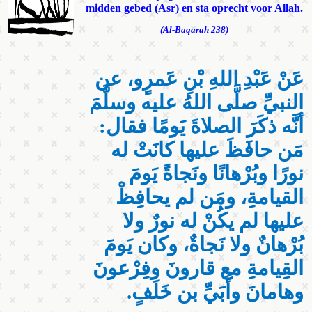
midden gebed (Asr) en sta oprecht voor Allah.
(Al-Baqarah 238)
عَنْ عَبْدِ اللهِ بْنِ عَمرٍو، عن
النبيِّ صلَّى اللهُ عليه وسلَّمَ
أنَّه ذكَرَ الصلاةَ يَومًا فقال:
مَن حافَظَ عليها كانَتْ له
نورًا وبُرْهانًا ونَجاةً يَومَ
القيامةِ، ومَن لم يحافِظْ
عليها لم يكُنْ له نورٌ ولا
بُرْهانٌ ولا نَجاةٌ، وكان يَومَ
القِيامةِ مع قارونَ وفِرْعونَ
وهامانَ وأُبَيِّ بن خَلَفٍ.