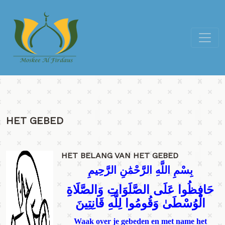
HET GEBED
HET BELANG VAN HET GEBED
بِسْمِ اللَّهِ الرَّحْمَٰنِ الرَّحِيمِ
حَافِظُوا عَلَى الصَّلَوَاتِ وَالصَّلَاةِ
الْوُسْطَىٰ وَقُومُوا لِلَّهِ قَانِتِينَ
Waak over je gebeden en met name het